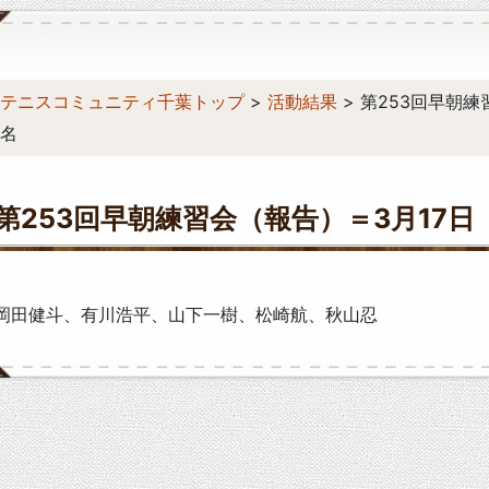
テニスコミュニティ千葉トップ
>
活動結果
> 第253回早朝
名
第253回早朝練習会（報告）＝3月17日
岡田健斗、有川浩平、山下一樹、松崎航、秋山忍