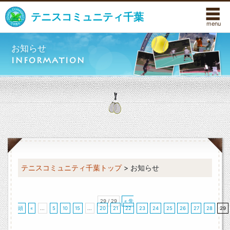
☰
テニスコミュニティ千葉
お知らせ
INFORMATION
テニスコミュニティ千葉トップ
>
お知らせ
29 / 29
« 先
頭
«
...
5
10
15
...
20
21
22
23
24
25
26
27
28
29